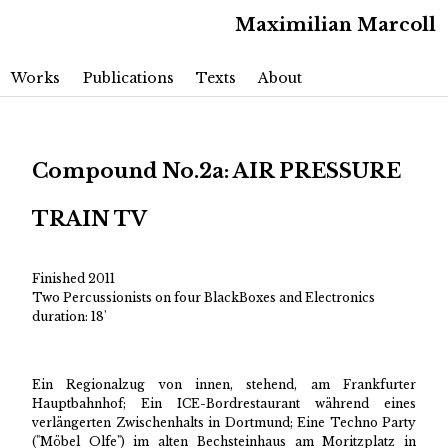
Maximilian Marcoll
Main menu
Skip to primary content
Skip to secondary content
Works
Publications
Texts
About
Compound No.2a: AIR PRESSURE
TRAIN TV
Finished 2011
Two Percussionists on four BlackBoxes and Electronics
duration: 18'
Ein Regionalzug von innen, stehend, am Frankfurter
Hauptbahnhof; Ein ICE-Bordrestaurant während eines
verlängerten Zwischenhalts in Dortmund; Eine Techno Party
("Möbel Olfe") im alten Bechsteinhaus am Moritzplatz in