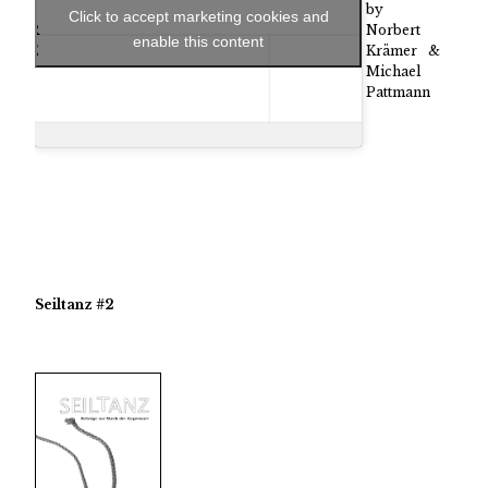
by
ound
Click to accept marketing cookies and
Norbert
: AIR
enable this content
Krämer &
SURE
Michael
N TV
Pattmann
Seiltanz #2